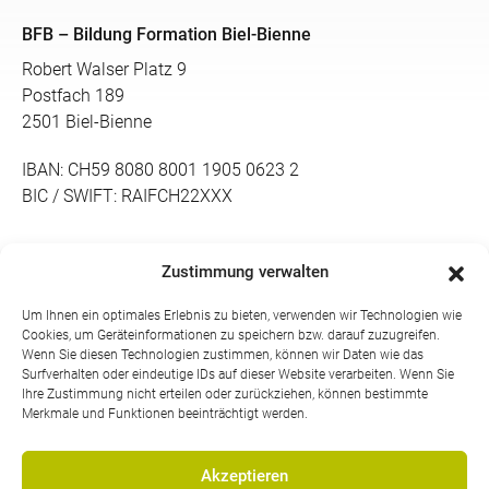
BFB – Bildung Formation Biel-Bienne
Robert Walser Platz 9
Postfach 189
2501 Biel-Bienne
IBAN: CH59 8080 8001 1905 0623 2
BIC / SWIFT: RAIFCH22XXX
Telefon:
Zustimmung verwalten
032 328 30 00
Um Ihnen ein optimales Erlebnis zu bieten, verwenden wir Technologien wie
Cookies, um Geräteinformationen zu speichern bzw. darauf zuzugreifen.
Telefon Weiterbildung:
Wenn Sie diesen Technologien zustimmen, können wir Daten wie das
032 328 30 75
Surfverhalten oder eindeutige IDs auf dieser Website verarbeiten. Wenn Sie
Ihre Zustimmung nicht erteilen oder zurückziehen, können bestimmte
Telefon Grundbildung:
Merkmale und Funktionen beeinträchtigt werden.
032 328 30 65
Akzeptieren
E-Mail: