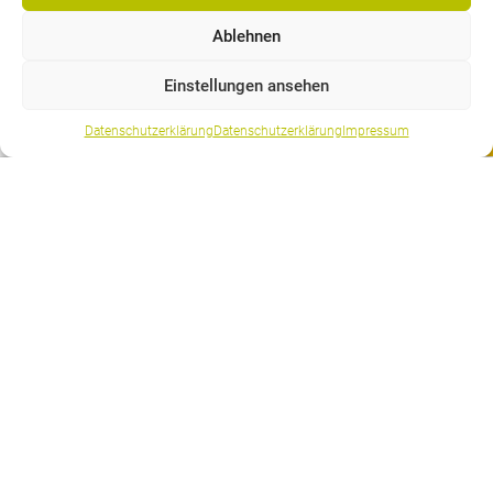
mail@bfb-bielbienne.ch
Ablehnen
Einstellungen ansehen
Anmelden
Datenschutzerklärung
Datenschutzerklärung
Impressum
Häufig gesucht
Stundenplan
Ferienplan
Öffnungzeiten
Password-Reset
Newsletter
Ideenbriefkasten
Folgen Sie uns