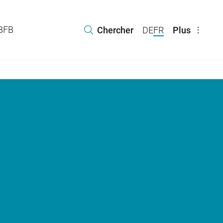
 BFB
Chercher
DE
FR
Plus