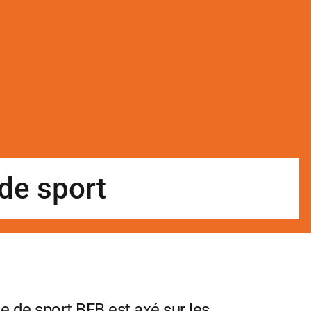
de sport
 de sport BFB est axé sur les