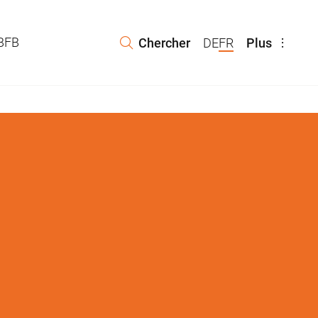
 BFB
Chercher
DE
FR
Plus