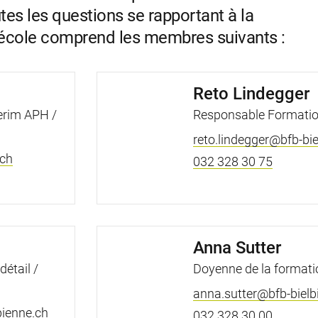
utes les questions se rapportant à la
 l’école comprend les membres suivants :
Reto Lindegger
erim APH /
Responsable Formatio
reto.lindegger@bfb-bie
.ch
032 328 30 75
Anna Sutter
étail /
Doyenne de la formati
anna.sutter@bfb-bielb
bienne.ch
032 328 30 00