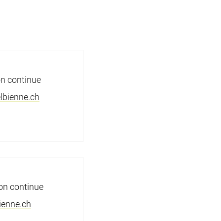
n continue
lbienne.ch
on continue
ienne.ch