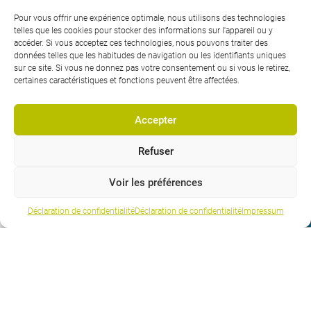
2501 Biel-Bienne
Pour vous offrir une expérience optimale, nous utilisons des technologies
telles que les cookies pour stocker des informations sur l'appareil ou y
IBAN: CH59 8080 8001 1905 0623 2
accéder. Si vous acceptez ces technologies, nous pouvons traiter des
BIC / SWIFT: RAIFCH22XXX
données telles que les habitudes de navigation ou les identifiants uniques
sur ce site. Si vous ne donnez pas votre consentement ou si vous le retirez,
certaines caractéristiques et fonctions peuvent être affectées.
Téléphone:
032 328 30 00
Accepter
Téléphone Formation continue:
Refuser
032 328 30 75
Voir les préférences
Téléphone Formation initiale:
032 328 30 65
Entretien personnel
S'inscrire
Déclaration de confidentialité
Déclaration de confidentialité
Impressum
E-Mail:
mail@bfb-bielbienne.ch