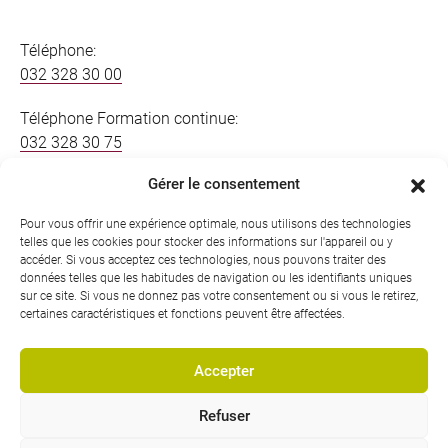
Téléphone:
032 328 30 00
Téléphone Formation continue:
032 328 30 75
Gérer le consentement
Téléphone Formation initiale:
032 328 30 65
Pour vous offrir une expérience optimale, nous utilisons des technologies
telles que les cookies pour stocker des informations sur l'appareil ou y
E-Mail:
accéder. Si vous acceptez ces technologies, nous pouvons traiter des
mail@bfb-bielbienne.ch
données telles que les habitudes de navigation ou les identifiants uniques
sur ce site. Si vous ne donnez pas votre consentement ou si vous le retirez,
certaines caractéristiques et fonctions peuvent être affectées.
Accepter
Souvent recherché
Refuser
Horaire