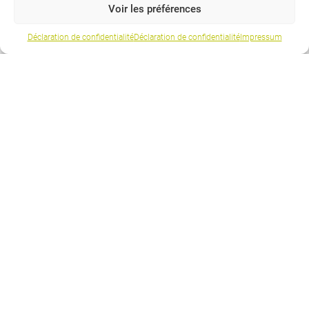
Plan des vacances
Voir les préférences
Heures d’ouverture
Déclaration de confidentialité
Déclaration de confidentialité
Impressum
Password-Reset
Newsletter
Boîte à idées
Suivez-nous
© 2026 BFB - Bildung Formation Biel-Bienne
Déclaration de confidentialité
Impressum
Informations juridiques