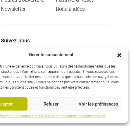
Newsletter
Boîte à idées
Suivez-nous
Gérer le consentement
frir une expérience optimale, nous utilisons des technologies telles que les
 stocker des informations sur l'appareil ou y accéder. Si vous acceptez ces
, nous pouvons traiter des données telles que les habitudes de navigation ou
laration de confidentialité
Impressum
Informations juridiques
ants uniques sur ce site. Si vous ne donnez pas votre consentement ou si vous
ertaines caractéristiques et fonctions peuvent être affectées.
Remonter
cepter
Refuser
Voir les préférences
éclaration de confidentialité
Déclaration de confidentialité
Impressum