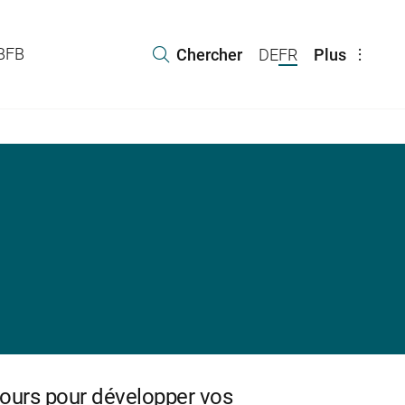
 BFB
Chercher
DE
FR
Plus
cours pour développer vos