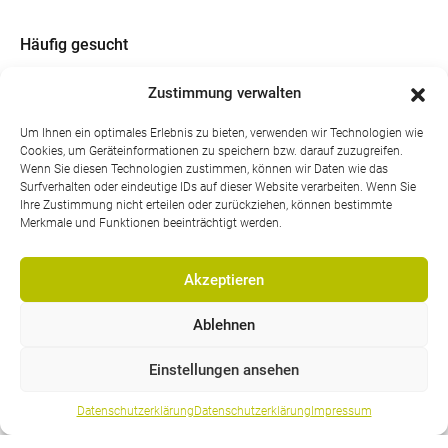
Häufig gesucht
Stundenplan
Zustimmung verwalten
Ferienplan
Um Ihnen ein optimales Erlebnis zu bieten, verwenden wir Technologien wie
Öffnungzeiten
Cookies, um Geräteinformationen zu speichern bzw. darauf zuzugreifen.
Password-Reset
Wenn Sie diesen Technologien zustimmen, können wir Daten wie das
Surfverhalten oder eindeutige IDs auf dieser Website verarbeiten. Wenn Sie
Newsletter
Ihre Zustimmung nicht erteilen oder zurückziehen, können bestimmte
Ideenbriefkasten
Merkmale und Funktionen beeinträchtigt werden.
Akzeptieren
Ablehnen
Folgen Sie uns
Einstellungen ansehen
Datenschutzerklärung
Datenschutzerklärung
Impressum