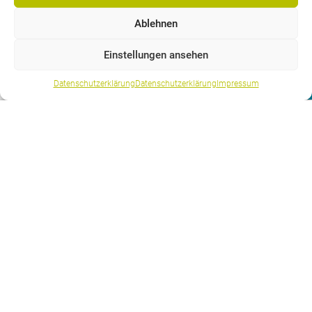
Ablehnen
Einstellungen ansehen
Anmelden
Datenschutzerklärung
Datenschutzerklärung
Impressum
BFB – Bildung Formation Biel-Bienne
Robert Walser Platz 9
Postfach 189
2501 Biel-Bienne
IBAN: CH59 8080 8001 1905 0623 2
BIC / SWIFT: RAIFCH22XXX
Telefon:
032 328 30 00
Telefon Weiterbildung: