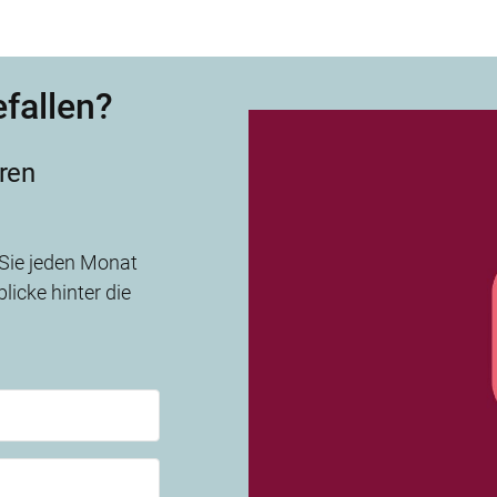
efallen?
ren
 Sie jeden Monat
licke hinter die