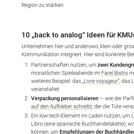
Region zu stärken.
10 „back to analog“ Ideen für KMU
Unternehmen hier und anderswo, klein oder gross
Kommunikation integriert. Hier sind konkrete Beis
Partnerschaften nutzen, um
zwei Kundengru
monatlichen Spieleabende im
Farel Bistro
mi
weiteres Beispiel: das
„Livre voyageur“
, das 
veranstaltet.
Verpackung personalisieren
— wie der Parfü
auf den Aufkleber schreibt
, der die Tüte vers
Ein low-tech-Element im Laden nutzen, um 
Libro (eine spanische Buchhandelskette), 
können
, um
Empfehlungen der Buchhändler