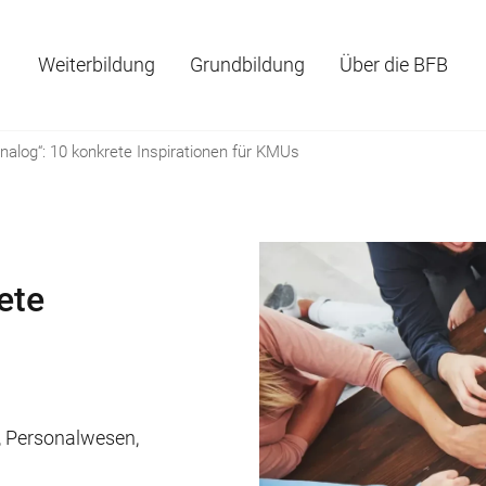
Weiterbildung
Grundbildung
Über die BFB
analog“: 10 konkrete Inspirationen für KMUs
ete
,
Personalwesen
,