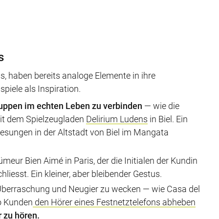
s
, haben bereits analoge Elemente in ihre
piele als Inspiration.
ppen im echten Leben zu verbinden
— wie die
t dem Spielzeugladen
Delirium Ludens
in Biel. Ein
Lesungen in der Altstadt von Biel im Mangata
meur Bien Aimé in Paris, der die Initialen der Kundin
chliesst. Ein kleiner, aber bleibender Gestus.
Überraschung und Neugier zu wecken — wie Casa del
wo Kunden
den Hörer eines Festnetztelefons abhebe
n
 zu hören.